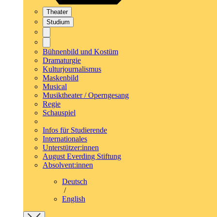
Theater
Studium
Bühnenbild und Kostüm
Dramaturgie
Kulturjournalismus
Maskenbild
Musical
Musiktheater / Operngesang
Regie
Schauspiel
Infos für Studierende
Internationales
Unterstützer:innen
August Everding Stiftung
Absolvent:innen
Deutsch
/
English