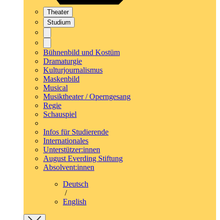
Theater
Studium
Bühnenbild und Kostüm
Dramaturgie
Kulturjournalismus
Maskenbild
Musical
Musiktheater / Operngesang
Regie
Schauspiel
Infos für Studierende
Internationales
Unterstützer:innen
August Everding Stiftung
Absolvent:innen
Deutsch
/
English