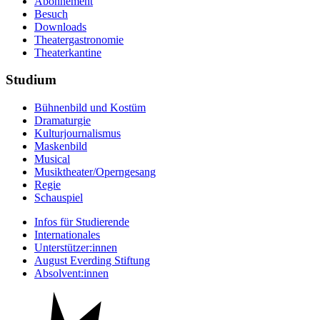
Abonnement
Besuch
Downloads
Theatergastronomie
Theaterkantine
Studium
Bühnenbild und Kostüm
Dramaturgie
Kulturjournalismus
Maskenbild
Musical
Musiktheater/­Operngesang
Regie
Schauspiel
Infos für Studierende
Internationales
Unterstützer:innen
August Everding Stiftung
Absolvent:innen