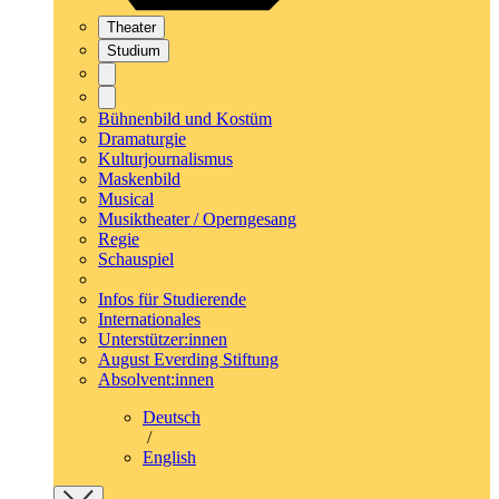
Theater
Studium
Bühnenbild und Kostüm
Dramaturgie
Kulturjournalismus
Maskenbild
Musical
Musiktheater / Operngesang
Regie
Schauspiel
Infos für Studierende
Internationales
Unterstützer:innen
August Everding Stiftung
Absolvent:innen
Deutsch
/
English