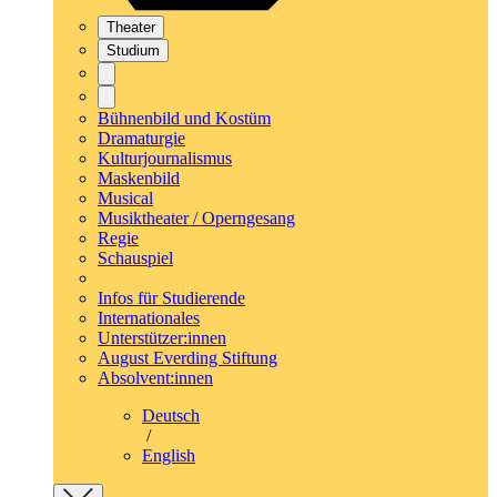
Theater
Studium
Bühnenbild und Kostüm
Dramaturgie
Kulturjournalismus
Maskenbild
Musical
Musiktheater / Operngesang
Regie
Schauspiel
Infos für Studierende
Internationales
Unterstützer:innen
August Everding Stiftung
Absolvent:innen
Deutsch
/
English