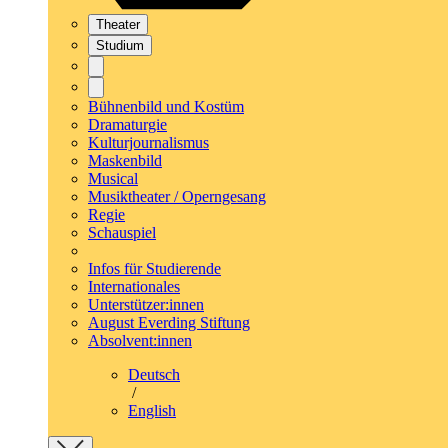
Theater
Studium
Bühnenbild und Kostüm
Dramaturgie
Kulturjournalismus
Maskenbild
Musical
Musiktheater / Operngesang
Regie
Schauspiel
Infos für Studierende
Internationales
Unterstützer:innen
August Everding Stiftung
Absolvent:innen
Deutsch
/
English