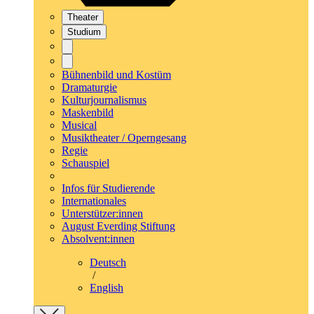
Theater
Studium
Bühnenbild und Kostüm
Dramaturgie
Kulturjournalismus
Maskenbild
Musical
Musiktheater / Operngesang
Regie
Schauspiel
Infos für Studierende
Internationales
Unterstützer:innen
August Everding Stiftung
Absolvent:innen
Deutsch
/
English