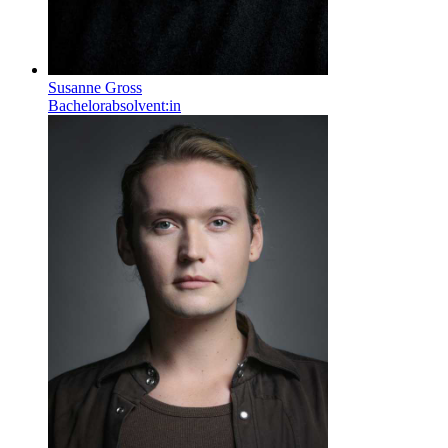
Susanne Gross
Bachelorabsolvent:in