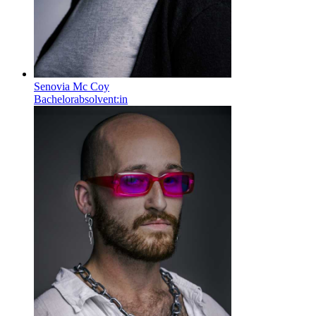
Senovia Mc Coy
Bachelorabsolvent:in