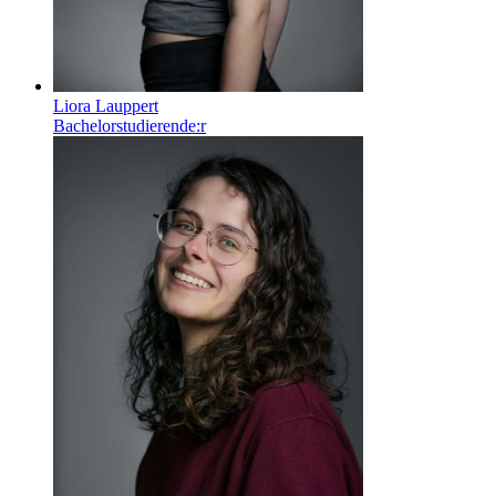
Liora Lauppert
Bachelorstudierende:r