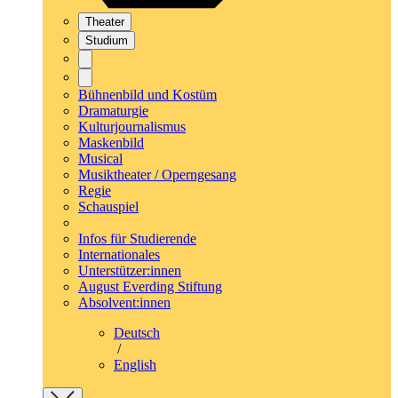
Theater
Studium
Bühnenbild und Kostüm
Dramaturgie
Kulturjournalismus
Maskenbild
Musical
Musiktheater / Operngesang
Regie
Schauspiel
Infos für Studierende
Internationales
Unterstützer:innen
August Everding Stiftung
Absolvent:innen
Deutsch
/
English