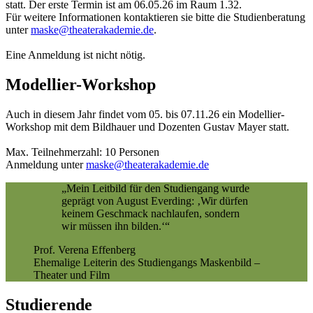
statt. Der erste Termin ist am 06.05.26 im Raum 1.32.
Für weitere Informationen kontaktieren sie bitte die Studienberatung
unter
maske@­theaterakademie.de
.
Eine Anmeldung ist nicht nötig.
Modellier-Workshop
Auch in diesem Jahr findet vom 05. bis 07.11.26 ein Modellier-
Workshop mit dem Bildhauer und Dozenten Gustav Mayer statt.
Max. Teilnehmerzahl: 10 Personen
Anmeldung unter
maske@­theaterakademie.de
„Mein Leitbild für den Studiengang wurde
geprägt von August Everding: ‚Wir dürfen
keinem Geschmack nachlaufen, sondern
wir müssen ihn bilden.‘“
Prof. Verena Effenberg
Ehemalige Leiterin des Studiengangs Maskenbild –
Theater und Film
Studierende