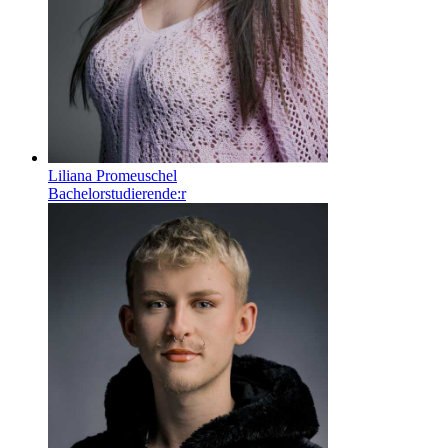
Liliana Promeuschel
Bachelorstudierende:r