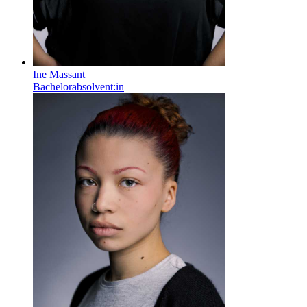
Ine Massant
Bachelorabsolvent:in