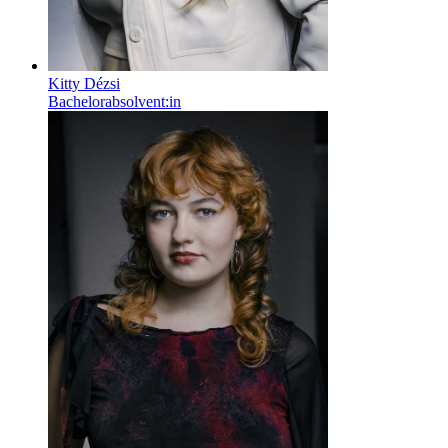
Kitty Dézsi
Bachelorabsolvent:in