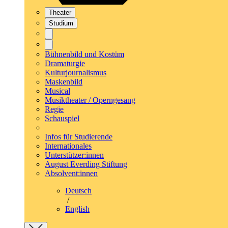
Theater
Studium
Bühnenbild und Kostüm
Dramaturgie
Kulturjournalismus
Maskenbild
Musical
Musiktheater / Operngesang
Regie
Schauspiel
Infos für Studierende
Internationales
Unterstützer:innen
August Everding Stiftung
Absolvent:innen
Deutsch
/
English