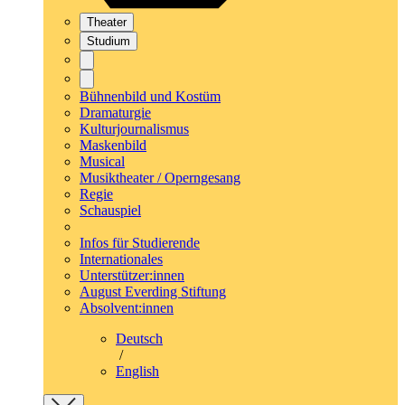
Theater
Studium
Bühnenbild und Kostüm
Dramaturgie
Kulturjournalismus
Maskenbild
Musical
Musiktheater / Operngesang
Regie
Schauspiel
Infos für Studierende
Internationales
Unterstützer:innen
August Everding Stiftung
Absolvent:innen
Deutsch
/
English