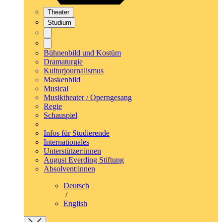
Theater
Studium
Bühnenbild und Kostüm
Dramaturgie
Kulturjournalismus
Maskenbild
Musical
Musiktheater / Operngesang
Regie
Schauspiel
Infos für Studierende
Internationales
Unterstützer:innen
August Everding Stiftung
Absolvent:innen
Deutsch
/
English