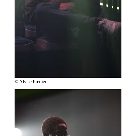
© Alvise Predieri