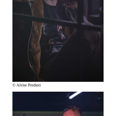
© Alvise Predieri