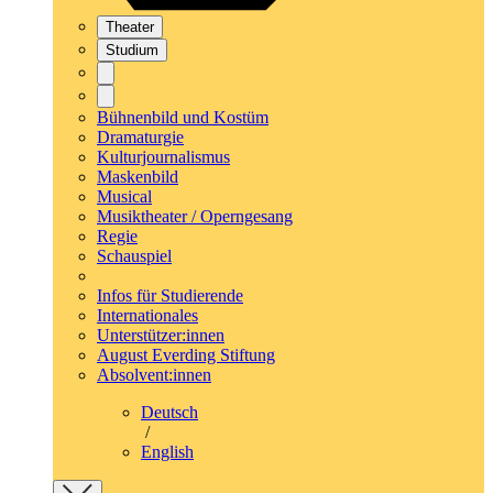
Theater
Studium
Bühnenbild und Kostüm
Dramaturgie
Kulturjournalismus
Maskenbild
Musical
Musiktheater / Operngesang
Regie
Schauspiel
Infos für Studierende
Internationales
Unterstützer:innen
August Everding Stiftung
Absolvent:innen
Deutsch
/
English