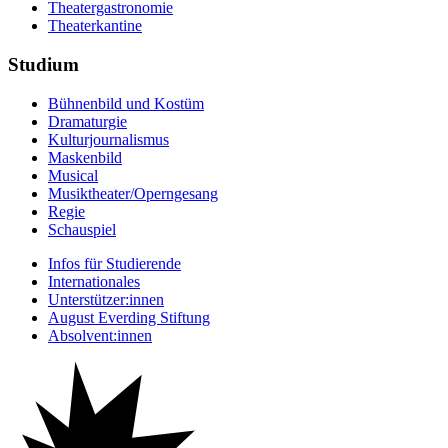
Theatergastronomie
Theaterkantine
Studium
Bühnenbild und Kostüm
Dramaturgie
Kulturjournalismus
Maskenbild
Musical
Musiktheater/­Operngesang
Regie
Schauspiel
Infos für Studierende
Internationales
Unterstützer:innen
August Everding Stiftung
Absolvent:innen