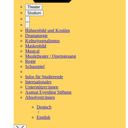
Theater
Studium
Bühnenbild und Kostüm
Dramaturgie
Kulturjournalismus
Maskenbild
Musical
Musiktheater / Operngesang
Regie
Schauspiel
Infos für Studierende
Internationales
Unterstützer:innen
August Everding Stiftung
Absolvent:innen
Deutsch
/
English