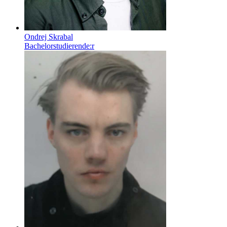
Ondrej Skrabal
Bachelorstudierende:r