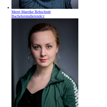
Meret Mareike Behschnitt
Bachelorstudierende:r