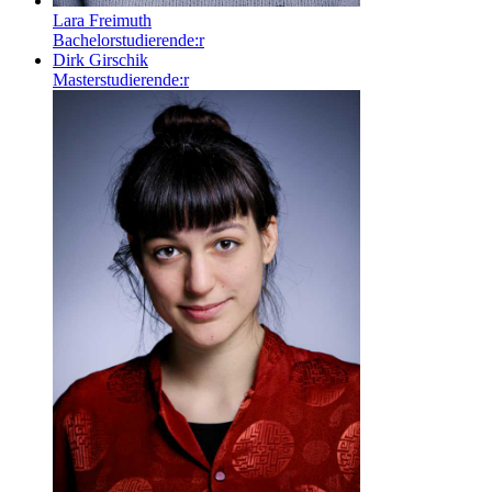
Lara Freimuth
Bachelorstudierende:r
Dirk Girschik
Masterstudierende:r