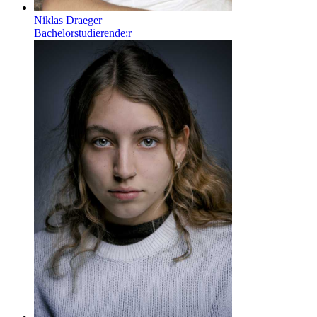
Niklas Draeger
Bachelorstudierende:r