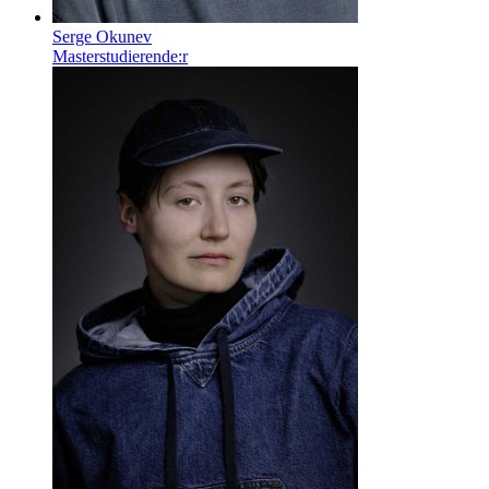
Serge Okunev
Masterstudierende:r