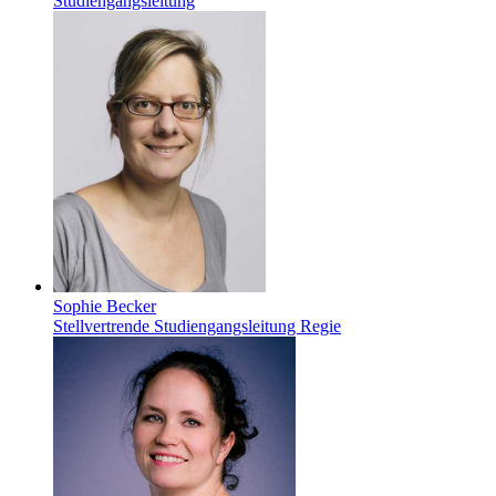
Studiengangsleitung
Sophie Becker
Stellvertrende Studiengangsleitung Regie