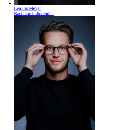
Lea Iris Meyer
Bachelorstudierende:r