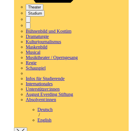
Theater
Studium
Bühnenbild und Kostüm
Dramaturgie
Kulturjournalismus
Maskenbild
Musical
Musiktheater / Operngesang
Regie
Schauspiel
Infos für Studierende
Internationales
Unterstützer:innen
August Everding Stiftung
Absolvent:innen
Deutsch
/
English