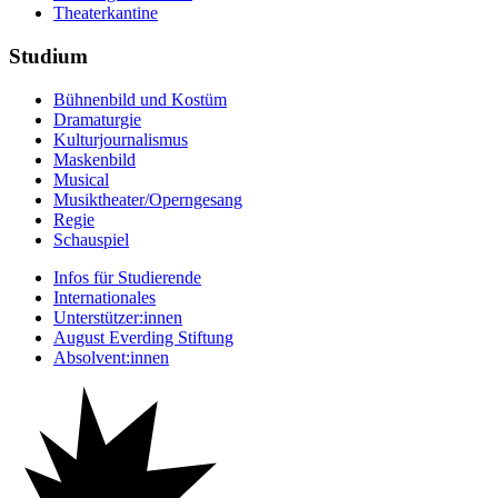
Theaterkantine
Studium
Bühnenbild und Kostüm
Dramaturgie
Kulturjournalismus
Maskenbild
Musical
Musiktheater/­Operngesang
Regie
Schauspiel
Infos für Studierende
Internationales
Unterstützer:innen
August Everding Stiftung
Absolvent:innen