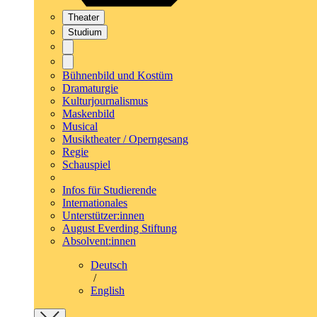
Theater
Studium
Bühnenbild und Kostüm
Dramaturgie
Kulturjournalismus
Maskenbild
Musical
Musiktheater / Operngesang
Regie
Schauspiel
Infos für Studierende
Internationales
Unterstützer:innen
August Everding Stiftung
Absolvent:innen
Deutsch
/
English