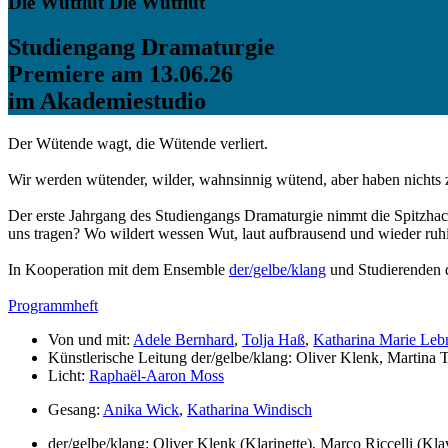
Die Wutflut
Die Wutflut
Studiengang Dramaturgie
Premiere am 13.06.26
im Akademiestudio
Der Wütende wagt, die Wütende verliert.
Wir werden wütender, wilder, wahnsinnig wütend, aber haben nichts
Der erste Jahrgang des Studiengangs Dramaturgie nimmt die Spitzhac
uns tragen? Wo wildert wessen Wut, laut aufbrausend und wieder ru
In Kooperation mit dem Ensemble
der/gelbe/klang
und Studierenden
Programmheft
Von und mit:
Adele Bernhard
,
Tolja Haß
,
Katharina Marie Leb
Künstlerische Leitung der/gelbe/klang:
Oliver Klenk, Martina 
Licht:
Raphaël-Aaron Moss
Gesang:
Anika Wick
,
Katharina Windisch
der/gelbe/klang:
Oliver Klenk (Klarinette), Marco Riccelli (Kla