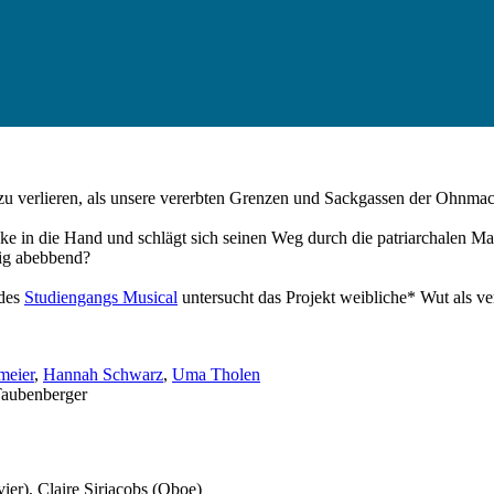
 zu verlieren, als unsere vererbten Grenzen und Sackgassen der Ohnm
ke in die Hand und schlägt sich seinen Weg durch die patriarchalen M
hig abebbend?
 des
Studiengangs Musical
untersucht das Projekt weibliche* Wut als v
meier
,
Hannah Schwarz
,
Uma Tholen
Taubenberger
vier), Claire Sirjacobs (Oboe)