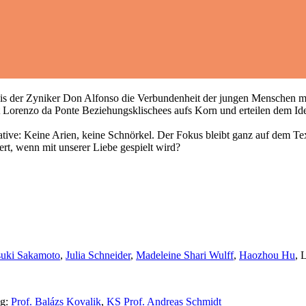
, bis der Zyniker Don Alfonso die Verbundenheit der jungen Menschen mit
Lorenzo da Ponte Beziehungsklischees aufs Korn und erteilen dem Ide
ative: Keine Arien, keine Schnörkel. Der Fokus bleibt ganz auf dem Te
rt, wenn mit unserer Liebe gespielt wird?
suki Sakamoto
,
Julia Schneider
,
Madeleine Shari Wulff
,
Haozhou Hu
,
L
ng:
Prof. Balázs Kovalik
,
KS Prof. Andreas Schmidt