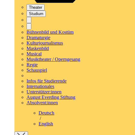
Theater
Studium
Bühnenbild und Kostüm
Dramaturgie
Kulturjournalismus
Maskenbild
Musical
Musiktheater / Operngesang
Regie
Schauspiel
Infos für Studierende
Internationales
Unterstützer:innen
August Everding Stiftung
Absolvent:innen
Deutsch
/
English