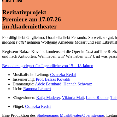
Così
Così
Rezitativprojekt
Premiere am 17.07.26
im Akademietheater
Fiordiligi liebt Guglielmo, Dorabella liebt Ferrando. So weit, so gut
machen’s alle!
nehmen Wolfgang Amadeus Mozart und sein Librettist 
Regisseur Balázs Kovalik kondensiert die Oper in
Così
auf ihre Rezit
und nach Antworten: Wen lieben wir? Wie lieben wir? Und was passie
Besonders geeignet für Jugendliche von 15 – 18 Jahren
Musikalische Leitung:
Csinszka Rédai
Inszenierung:
Prof. Balázs Kovalik
Dramaturgie:
Adele Bernhard
,
Hannah Schwarz
Licht:
Ramona Lehnert
Sänger:innen:
Katja Maderer
,
Viktoria Matt
,
Laura Richter
,
Tat
Flügel:
Csinszka Rédai
Eine Produktion des
Studiengangs Musiktheater/Operngesang
, Leitu