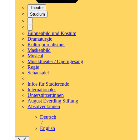
Theater
Studium
Bühnenbild und Kostüm
Dramaturgie
Kulturjournalismus
Maskenbild
Musical
Musiktheater / Operngesang
Regie
Schauspiel
Infos für Studierende
Internationales
Unterstützer:innen
August Everding Stiftung
Absolvent:innen
Deutsch
/
English