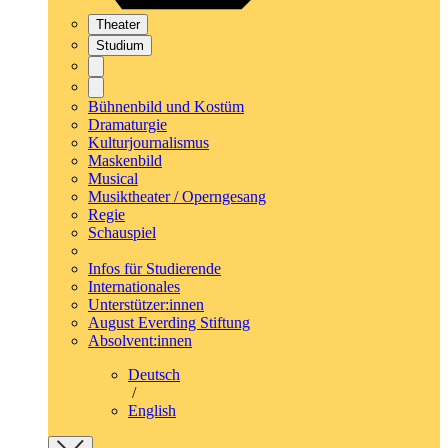
Theater
Studium
Bühnenbild und Kostüm
Dramaturgie
Kulturjournalismus
Maskenbild
Musical
Musiktheater / Operngesang
Regie
Schauspiel
Infos für Studierende
Internationales
Unterstützer:innen
August Everding Stiftung
Absolvent:innen
Deutsch
/
English