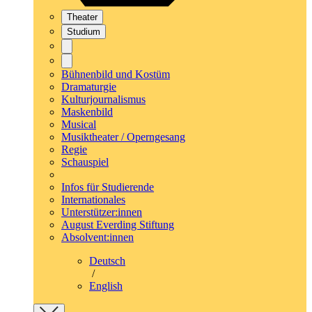
Theater
Studium
Bühnenbild und Kostüm
Dramaturgie
Kulturjournalismus
Maskenbild
Musical
Musiktheater / Operngesang
Regie
Schauspiel
Infos für Studierende
Internationales
Unterstützer:innen
August Everding Stiftung
Absolvent:innen
Deutsch
/
English