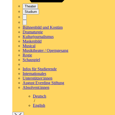
Theater
Studium
Bühnenbild und Kostüm
Dramaturgie
Kulturjournalismus
Maskenbild
Musical
Musiktheater / Operngesang
Regie
Schauspiel
Infos für Studierende
Internationales
Unterstützer:innen
August Everding Stiftung
Absolvent:innen
Deutsch
/
English