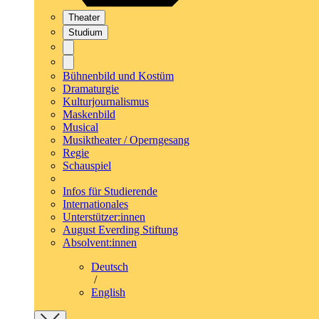
Theater
Studium
Bühnenbild und Kostüm
Dramaturgie
Kulturjournalismus
Maskenbild
Musical
Musiktheater / Operngesang
Regie
Schauspiel
Infos für Studierende
Internationales
Unterstützer:innen
August Everding Stiftung
Absolvent:innen
Deutsch
/
English