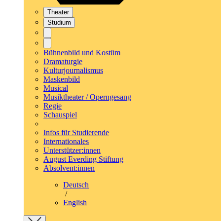
Theater
Studium
Bühnenbild und Kostüm
Dramaturgie
Kulturjournalismus
Maskenbild
Musical
Musiktheater / Operngesang
Regie
Schauspiel
Infos für Studierende
Internationales
Unterstützer:innen
August Everding Stiftung
Absolvent:innen
Deutsch
/
English