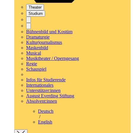
Theater
Studium
Bühnenbild und Kostüm
Dramaturgie
Kulturjournalismus
Maskenbild
Musical
Musiktheater / Operngesang
Regie
Schauspiel
Infos für Studierende
Internationales
Unterstützer:innen
August Everding Stiftung
Absolvent:innen
Deutsch
/
English