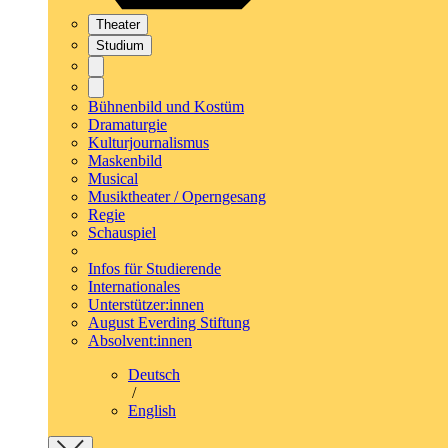
Theater
Studium
Bühnenbild und Kostüm
Dramaturgie
Kulturjournalismus
Maskenbild
Musical
Musiktheater / Operngesang
Regie
Schauspiel
Infos für Studierende
Internationales
Unterstützer:innen
August Everding Stiftung
Absolvent:innen
Deutsch
/
English