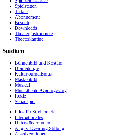
Spielzeit 2026/27
Spielstätten
Tickets
Abonnement
Besuch
Downloads
Theatergastronomie
Theaterkantine
Studium
Bühnenbild und Kostüm
Dramaturgie
Kulturjournalismus
Maskenbild
Musical
Musiktheater/­Operngesang
Regie
Schauspiel
Infos für Studierende
Internationales
Unterstützer:innen
August Everding Stiftung
Absolvent:innen