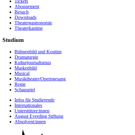
Tickets
Abonnement
Besuch
Downloads
Theatergastronomie
Theaterkantine
Studium
Bühnenbild und Kostüm
Dramaturgie
Kulturjournalismus
Maskenbild
Musical
Musiktheater/­Operngesang
Regie
Schauspiel
Infos für Studierende
Internationales
Unterstützer:innen
August Everding Stiftung
Absolvent:innen