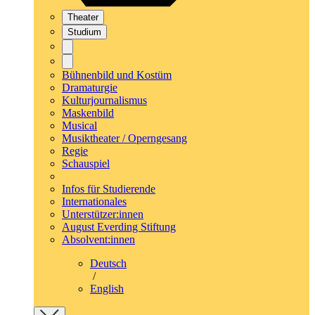
Theater
Studium
Bühnenbild und Kostüm
Dramaturgie
Kulturjournalismus
Maskenbild
Musical
Musiktheater / Operngesang
Regie
Schauspiel
Infos für Studierende
Internationales
Unterstützer:innen
August Everding Stiftung
Absolvent:innen
Deutsch
/
English