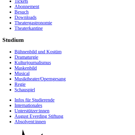
Tickets
Abonnement
Besuch
Downloads
Theatergastronomie
Theaterkantine
Studium
Bühnenbild und Kostüm
Dramaturgie
Kulturjournalismus
Maskenbild
Musical
Musiktheater/­Operngesang
Regie
Schauspiel
Infos für Studierende
Internationales
Unterstützer:innen
August Everding Stiftung
Absolvent:innen