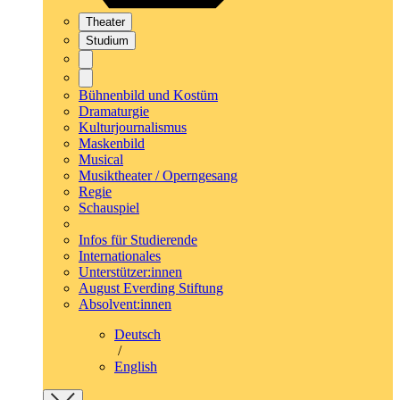
Theater
Studium
Bühnenbild und Kostüm
Dramaturgie
Kulturjournalismus
Maskenbild
Musical
Musiktheater / Operngesang
Regie
Schauspiel
Infos für Studierende
Internationales
Unterstützer:innen
August Everding Stiftung
Absolvent:innen
Deutsch
/
English