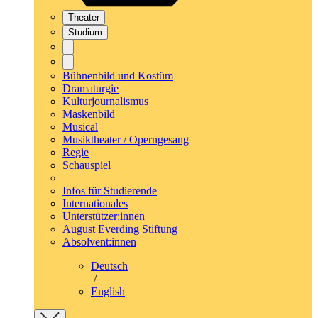
Theater
Studium
Bühnenbild und Kostüm
Dramaturgie
Kulturjournalismus
Maskenbild
Musical
Musiktheater / Operngesang
Regie
Schauspiel
Infos für Studierende
Internationales
Unterstützer:innen
August Everding Stiftung
Absolvent:innen
Deutsch
/
English