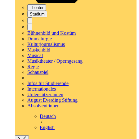
Theater
Studium
Bühnenbild und Kostüm
Dramaturgie
Kulturjournalismus
Maskenbild
Musical
Musiktheater / Operngesang
Regie
Schauspiel
Infos für Studierende
Internationales
Unterstützer:innen
August Everding Stiftung
Absolvent:innen
Deutsch
/
English