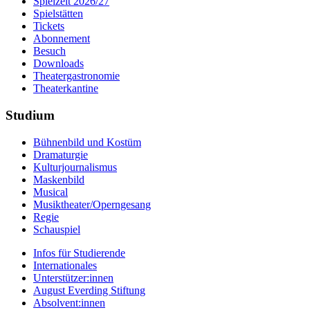
Spielzeit 2026/27
Spielstätten
Tickets
Abonnement
Besuch
Downloads
Theatergastronomie
Theaterkantine
Studium
Bühnenbild und Kostüm
Dramaturgie
Kulturjournalismus
Maskenbild
Musical
Musiktheater/­Operngesang
Regie
Schauspiel
Infos für Studierende
Internationales
Unterstützer:innen
August Everding Stiftung
Absolvent:innen