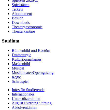
Spielzeit 2026/27
Spielstätten
Tickets
Abonnement
Besuch
Downloads
Theatergastronomie
Theaterkantine
Studium
Bühnenbild und Kostüm
Dramaturgie
Kulturjournalismus
Maskenbild
Musical
Musiktheater/­Operngesang
Regie
Schauspiel
Infos für Studierende
Internationales
Unterstützer:innen
August Everding Stiftung
Absolvent:innen