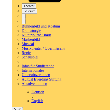
Theater
Studium
Bühnenbild und Kostüm
Dramaturgie
Kulturjournalismus
Maskenbild
Musical
Musiktheater / Operngesang
Regie
Schauspiel
Infos für Studierende
Internationales
Unterstützer:innen
August Everding Stiftung
Absolvent:innen
Deutsch
/
English