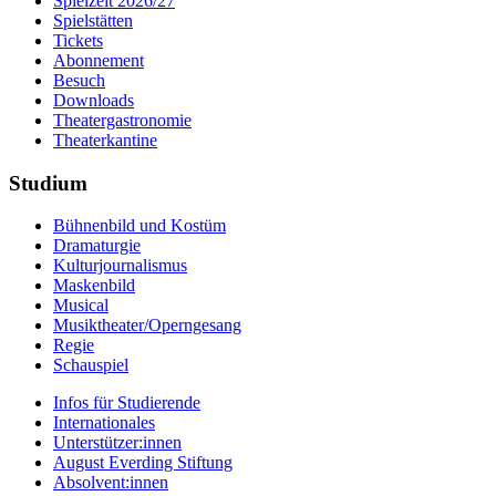
Spielzeit 2026/27
Spielstätten
Tickets
Abonnement
Besuch
Downloads
Theatergastronomie
Theaterkantine
Studium
Bühnenbild und Kostüm
Dramaturgie
Kulturjournalismus
Maskenbild
Musical
Musiktheater/­Operngesang
Regie
Schauspiel
Infos für Studierende
Internationales
Unterstützer:innen
August Everding Stiftung
Absolvent:innen