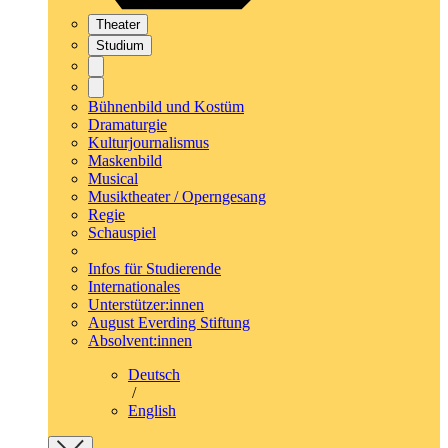
Theater
Studium
Bühnenbild und Kostüm
Dramaturgie
Kulturjournalismus
Maskenbild
Musical
Musiktheater / Operngesang
Regie
Schauspiel
Infos für Studierende
Internationales
Unterstützer:innen
August Everding Stiftung
Absolvent:innen
Deutsch
/
English