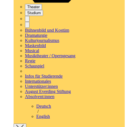
Theater
Studium
Bühnenbild und Kostüm
Dramaturgie
Kulturjournalismus
Maskenbild
Musical
Musiktheater / Operngesang
Regie
Schauspiel
Infos für Studierende
Internationales
Unterstützer:innen
August Everding Stiftung
Absolvent:innen
Deutsch
/
English