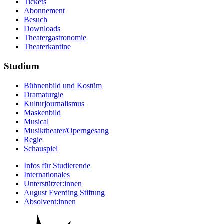
Tickets
Abonnement
Besuch
Downloads
Theatergastronomie
Theaterkantine
Studium
Bühnenbild und Kostüm
Dramaturgie
Kulturjournalismus
Maskenbild
Musical
Musiktheater/­Operngesang
Regie
Schauspiel
Infos für Studierende
Internationales
Unterstützer:innen
August Everding Stiftung
Absolvent:innen