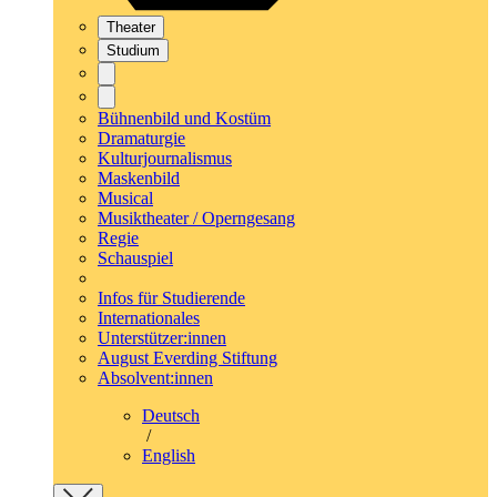
Theater
Studium
Bühnenbild und Kostüm
Dramaturgie
Kulturjournalismus
Maskenbild
Musical
Musiktheater / Operngesang
Regie
Schauspiel
Infos für Studierende
Internationales
Unterstützer:innen
August Everding Stiftung
Absolvent:innen
Deutsch
/
English