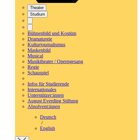
Theater
Studium
Bühnenbild und Kostüm
Dramaturgie
Kulturjournalismus
Maskenbild
Musical
Musiktheater / Operngesang
Regie
Schauspiel
Infos für Studierende
Internationales
Unterstützer:innen
August Everding Stiftung
Absolvent:innen
Deutsch
/
English