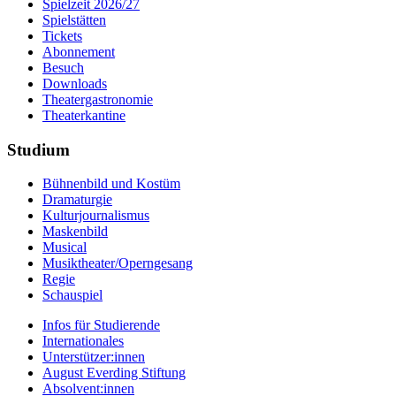
Spielzeit 2026/27
Spielstätten
Tickets
Abonnement
Besuch
Downloads
Theatergastronomie
Theaterkantine
Studium
Bühnenbild und Kostüm
Dramaturgie
Kulturjournalismus
Maskenbild
Musical
Musiktheater/­Operngesang
Regie
Schauspiel
Infos für Studierende
Internationales
Unterstützer:innen
August Everding Stiftung
Absolvent:innen