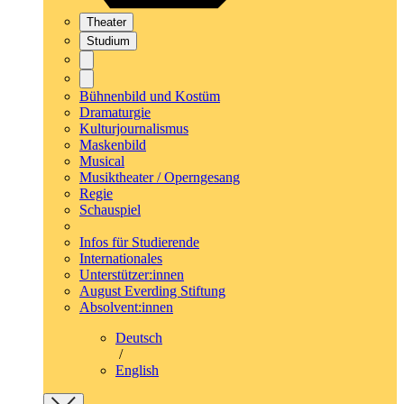
Theater
Studium
Bühnenbild und Kostüm
Dramaturgie
Kulturjournalismus
Maskenbild
Musical
Musiktheater / Operngesang
Regie
Schauspiel
Infos für Studierende
Internationales
Unterstützer:innen
August Everding Stiftung
Absolvent:innen
Deutsch
/
English