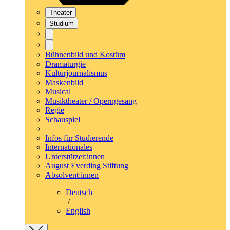
Theater
Studium
Bühnenbild und Kostüm
Dramaturgie
Kulturjournalismus
Maskenbild
Musical
Musiktheater / Operngesang
Regie
Schauspiel
Infos für Studierende
Internationales
Unterstützer:innen
August Everding Stiftung
Absolvent:innen
Deutsch
/
English