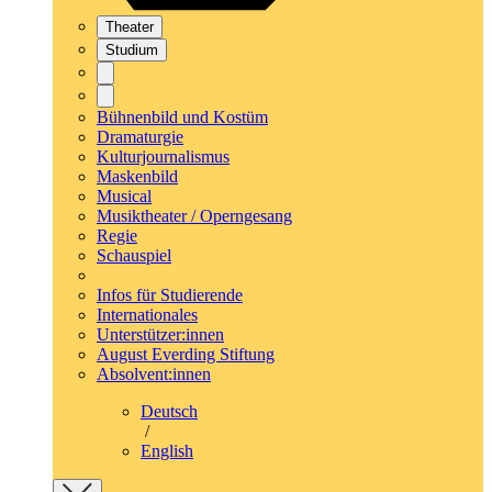
Theater
Studium
Bühnenbild und Kostüm
Dramaturgie
Kulturjournalismus
Maskenbild
Musical
Musiktheater / Operngesang
Regie
Schauspiel
Infos für Studierende
Internationales
Unterstützer:innen
August Everding Stiftung
Absolvent:innen
Deutsch
/
English