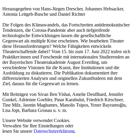
Herausgegeben von Hans-Jürgen Drescher, Johannes Hebsacker,
Antonia Leitgeb-Busche und Daniel Richter
Die Folgen des Klimawandels, das Fortschreiten antidemokratischer
Tendenzen, die Corona-Pandemie aber auch tiefgreifende
technologische Entwicklungen lassen die gesellschaftliche
Gegenwart als multiple Krise erscheinen. Wie bearbeiten Theater
diese Herausforderungen? Welche Fähigkeiten entwickeln
Theaterschaffende dabei? Vom 15. bis zum 17. Juni 2022 trafen sich
Praktiker:innen und Forschende mit internationalen Studierenden an
der Bayerischen Theaterakademie August Everding, um
verschiedene Visionen für die Kunst, ihre Institutionen und die
Ausbildung zu diskutieren. Die Publikation dokumentiert ihre
differenzierten Analysen und originellen Zukunftsideen mit dem
Ziel, daraus für die Gegenwart zu lernen.
Mit Beiträgen von Sivan Ben Yishai, Amelie Deuflhard, Jennifer
Gunkel, Adrienne Goehler, Pınar Karabulut, Friedrich Kirschner,
Tine Milz, Jasmin Maghames, Manolis Tsipos, Yener Bayramoğlu,
Lisa Jopt, Barbara Gronau u. v. m.
Unsere Website verwendet Cookies.
Verwalten Sie Ihre Einstellungen oder
lesen Sie unsere
Datenschutzerklärung
.