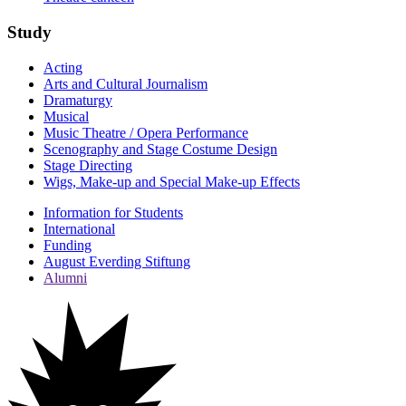
Study
Acting
Arts and Cultural Journalism
Dramaturgy
Musical
Music Theatre / Opera Performance
Scenography and Stage Costume Design
Stage Directing
Wigs, Make-up and Special Make-up Effects
Information for Students
International
Funding
August Everding Stiftung
Alumni