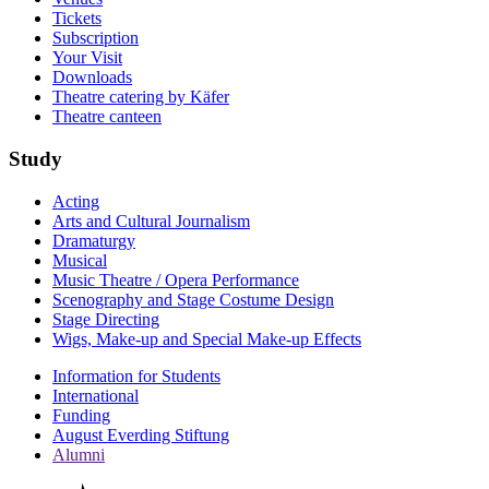
Tickets
Subscription
Your Visit
Downloads
Theatre catering by Käfer
Theatre canteen
Study
Acting
Arts and Cultural Journalism
Dramaturgy
Musical
Music Theatre / Opera Performance
Scenography and Stage Costume Design
Stage Directing
Wigs, Make-up and Special Make-up Effects
Information for Students
International
Funding
August Everding Stiftung
Alumni