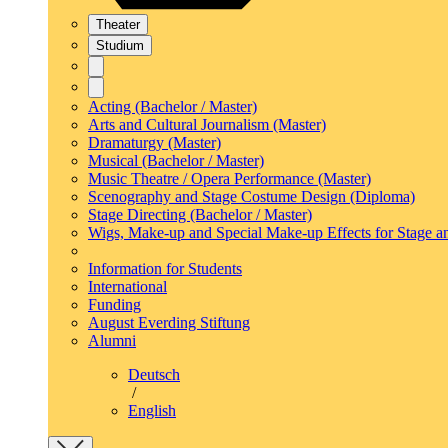
Theater
Studium
Acting (Bachelor / Master)
Arts and Cultural Journalism (Master)
Dramaturgy (Master)
Musical (Bachelor / Master)
Music Theatre / Opera Performance (Master)
Scenography and Stage Costume Design (Diploma)
Stage Directing (Bachelor / Master)
Wigs, Make-up and Special Make-up Effects for Stage a
Information for Students
International
Funding
August Everding Stiftung
Alumni
Deutsch
/
English