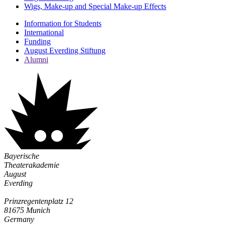
Wigs, Make-up and Special Make-up Effects
Information for Students
International
Funding
August Everding Stiftung
Alumni
Bayerische
Theaterakademie
August
Everding
Prinzregentenplatz 12
81675 Munich
Germany