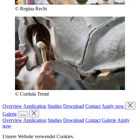
© Regina Recht
© Cordula Treml
Overview
Application
Studies
Download
Contact
Apply now
Galerie
Overview
Application
Studies
Download
Contact
Galerie
Apply
now
Unsere Website verwendet Cookies.